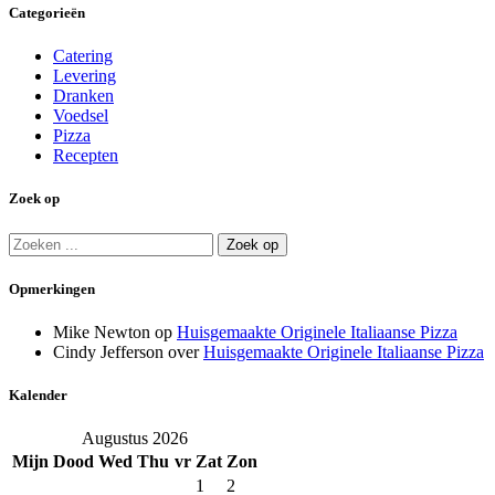
Categorieën
Catering
Levering
Dranken
Voedsel
Pizza
Recepten
Zoek op
Zoeken
naar:
Opmerkingen
Mike Newton
op
Huisgemaakte Originele Italiaanse Pizza
Cindy Jefferson
over
Huisgemaakte Originele Italiaanse Pizza
Kalender
Augustus 2026
Mijn
Dood
Wed
Thu
vr
Zat
Zon
1
2