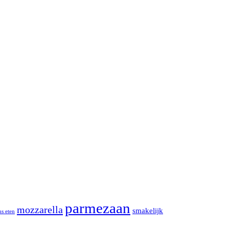
parmezaan
mozzarella
smakelijk
ns eten