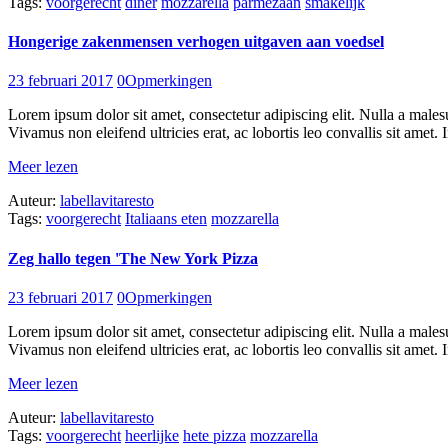
Tags:
voorgerecht
diner
mozzarella
parmezaan
smakelijk
Hongerige zakenmensen verhogen uitgaven aan voedsel
23 februari 2017
0
Opmerkingen
Lorem ipsum dolor sit amet, consectetur adipiscing elit. Nulla a males
Vivamus non eleifend ultricies erat, ac lobortis leo convallis sit amet. I
Meer lezen
Auteur:
labellavitaresto
Tags:
voorgerecht
Italiaans eten
mozzarella
Zeg hallo tegen 'The New York Pizza
23 februari 2017
0
Opmerkingen
Lorem ipsum dolor sit amet, consectetur adipiscing elit. Nulla a males
Vivamus non eleifend ultricies erat, ac lobortis leo convallis sit amet. I
Meer lezen
Auteur:
labellavitaresto
Tags:
voorgerecht
heerlijke
hete pizza
mozzarella