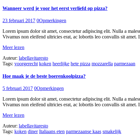
Wanneer werd je voor het eerst verliefd op pizza?
23 februari 2017
0
Opmerkingen
Lorem ipsum dolor sit amet, consectetur adipiscing elit. Nulla a males
Vivamus non eleifend ultricies erat, ac lobortis leo convallis sit amet. I
Meer lezen
Auteur:
labellavitaresto
Tags:
voorgerecht
koken
heerlijke
hete pizza
mozzarella
parmezaan
Hoe maak je de beste boerenkoolpizza?
5 februari 2017
0
Opmerkingen
Lorem ipsum dolor sit amet, consectetur adipiscing elit. Nulla a males
Vivamus non eleifend ultricies erat, ac lobortis leo convallis sit amet. I
Meer lezen
Auteur:
labellavitaresto
Tags:
koken
diner
Italiaans eten
parmezaanse kaas
smakelijk