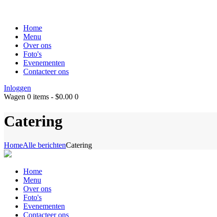
Home
Menu
Over ons
Foto's
Evenementen
Contacteer ons
Inloggen
Wagen
0 items
-
$0.00
0
Catering
Home
Alle berichten
Catering
Home
Menu
Over ons
Foto's
Evenementen
Contacteer ons