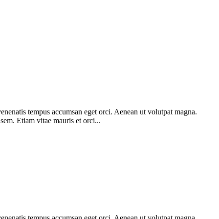
am venenatis tempus accumsan eget orci. Aenean ut volutpat magna.
 sem. Etiam vitae mauris et orci...
am venenatis tempus accumsan eget orci. Aenean ut volutpat magna.