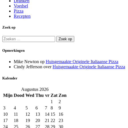
Dranken
Voedsel
Pizza
Recepten
Zoek op
Zoeken
naar:
Opmerkingen
Mike Newton
op
Huisgemaakte Originele Italiaanse Pizza
Cindy Jefferson
over
Huisgemaakte Originele Italiaanse Pizza
Kalender
Augustus 2026
Mijn
Dood
Wed
Thu
vr
Zat
Zon
1
2
3
4
5
6
7
8
9
10
11
12
13
14
15
16
17
18
19
20
21
22
23
24
25
26
27
28
29
30