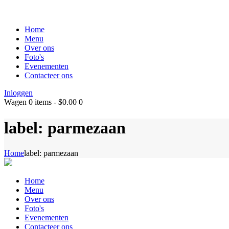
Home
Menu
Over ons
Foto's
Evenementen
Contacteer ons
Inloggen
Wagen
0 items
-
$0.00
0
label: parmezaan
Home
label: parmezaan
Home
Menu
Over ons
Foto's
Evenementen
Contacteer ons