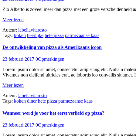
Zio Alberto is zoveel meer dan pizza met een grote verscheidenheid aan
Meer lezen
Auteur:
labellavitaresto
Tags:
koken
heerlijke
hete pizza
parmezaanse kaas
De ontwikkeling van pizza als Amerikaans icoon
23 februari 2017
0
Opmerkingen
Lorem ipsum dolor sit amet, consectetur adipiscing elit. Nulla a males
Vivamus non eleifend ultricies erat, ac lobortis leo convallis sit amet. I
Meer lezen
Auteur:
labellavitaresto
Tags:
koken
diner
hete pizza
parmezaanse kaas
Wanneer werd je voor het eerst verliefd op pizza?
23 februari 2017
0
Opmerkingen
Lorem ipsum dolor sit amet, consectetur adipiscing elit. Nulla a males