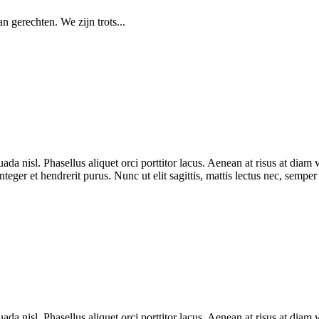
 gerechten. We zijn trots...
uada nisl. Phasellus aliquet orci porttitor lacus. Aenean at risus at di
nteger et hendrerit purus. Nunc ut elit sagittis, mattis lectus nec, semper
uada nisl. Phasellus aliquet orci porttitor lacus. Aenean at risus at di