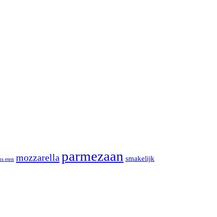
parmezaan
mozzarella
smakelijk
ns eten