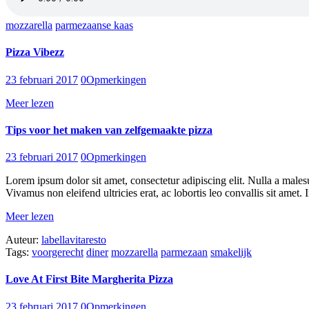
mozzarella
parmezaanse kaas
Pizza Vibezz
23 februari 2017
0
Opmerkingen
Meer lezen
Tips voor het maken van zelfgemaakte pizza
23 februari 2017
0
Opmerkingen
Lorem ipsum dolor sit amet, consectetur adipiscing elit. Nulla a males
Vivamus non eleifend ultricies erat, ac lobortis leo convallis sit amet. I
Meer lezen
Auteur:
labellavitaresto
Tags:
voorgerecht
diner
mozzarella
parmezaan
smakelijk
Love At First Bite Margherita Pizza
23 februari 2017
0
Opmerkingen