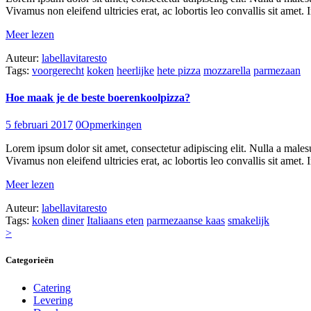
Vivamus non eleifend ultricies erat, ac lobortis leo convallis sit amet. I
Meer lezen
Auteur:
labellavitaresto
Tags:
voorgerecht
koken
heerlijke
hete pizza
mozzarella
parmezaan
Hoe maak je de beste boerenkoolpizza?
5 februari 2017
0
Opmerkingen
Lorem ipsum dolor sit amet, consectetur adipiscing elit. Nulla a males
Vivamus non eleifend ultricies erat, ac lobortis leo convallis sit amet. I
Meer lezen
Auteur:
labellavitaresto
Tags:
koken
diner
Italiaans eten
parmezaanse kaas
smakelijk
Posts
Pagina
Pagina
>
1
2
pagination
Categorieën
Catering
Levering