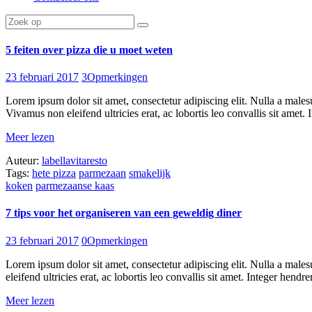
5 feiten over pizza die u moet weten
23 februari 2017
3
Opmerkingen
Lorem ipsum dolor sit amet, consectetur adipiscing elit. Nulla a males
Vivamus non eleifend ultricies erat, ac lobortis leo convallis sit amet. I
Meer lezen
Auteur:
labellavitaresto
Tags:
hete pizza
parmezaan
smakelijk
koken
parmezaanse kaas
7 tips voor het organiseren van een geweldig diner
23 februari 2017
0
Opmerkingen
Lorem ipsum dolor sit amet, consectetur adipiscing elit. Nulla a male
eleifend ultricies erat, ac lobortis leo convallis sit amet. Integer hendrer
Meer lezen